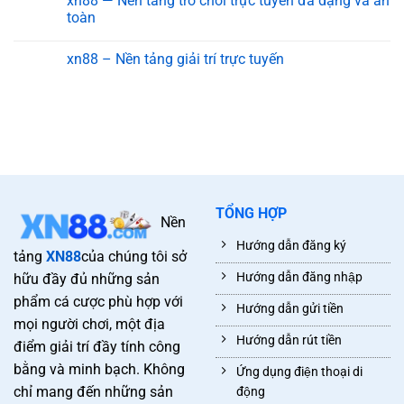
xn88 — Nền tảng trò chơi trực tuyến đa dạng và an
Những ưu thế công nghệ này không chỉ giúp xn88 rut tien
toàn
vận hành trơn tru mà còn đóng góp vào trải nghiệm người
dùng bằng cách minh bạch, an toàn và dễ tiếp cận. Người
xn88 – Nền tảng giải trí trực tuyến
dùng có thể tin tưởng vào mức độ bảo mật và chất lượng
dịch vụ khi thực hiện các giao dịch rút tiền, bất kể số tiền
hoặc khu vực địa lý của họ. Ngoài ra, sự tích hợp với hệ
sinh thái xn88 cho phép người dùng tận dụng các tiện ích
bổ sung, như quản lý danh mục thanh toán, đồng bộ hóa
báo cáo và hỗ trợ tài sản một cách đồng nhất.
TỔNG HỢP
Phân loại và mô-đun
Nền
Hướng dẫn đăng ký
Trong khuôn khổ của xn88 rut tien, các mô-đun và loại hình
tảng
XN88
của chúng tôi sở
rút tiền được phân chia rõ ràng để người dùng có thể dễ
Hướng dẫn đăng nhập
hữu đầy đủ những sản
dàng chọn và sử dụng đúng chức năng cho từng tình
phẩm cá cược phù hợp với
Hướng dẫn gửi tiền
huống. Dưới đây là các phân loại và mô-đun chính mà
mọi người chơi, một địa
Hướng dẫn rút tiền
người dùng sẽ gặp phải khi tương tác với hệ thống:
điểm giải trí đầy tính công
bằng và minh bạch. Không
Ứng dụng điện thoại di
Yêu cầu rút tiền
– Mô-đun cho phép người dùng điền
chỉ mang đến những sản
động