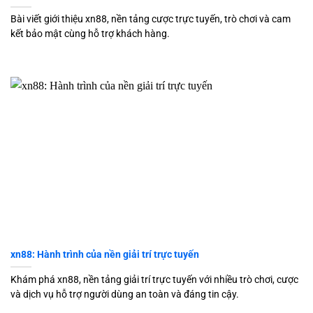
Bài viết giới thiệu xn88, nền tảng cược trực tuyến, trò chơi và cam
kết bảo mật cùng hỗ trợ khách hàng.
xn88: Hành trình của nền giải trí trực tuyến
Khám phá xn88, nền tảng giải trí trực tuyến với nhiều trò chơi, cược
và dịch vụ hỗ trợ người dùng an toàn và đáng tin cậy.