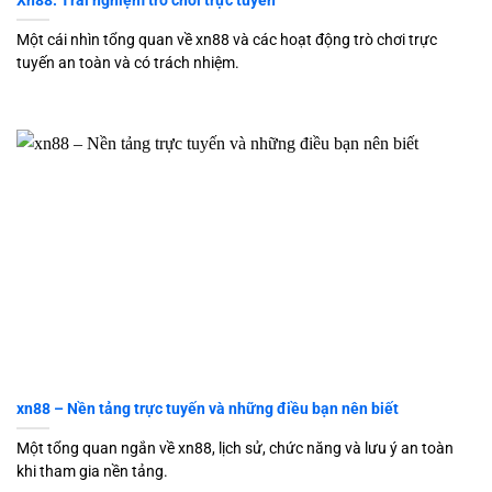
Một cái nhìn tổng quan về xn88 và các hoạt động trò chơi trực
tuyến an toàn và có trách nhiệm.
xn88 – Nền tảng trực tuyến và những điều bạn nên biết
Một tổng quan ngắn về xn88, lịch sử, chức năng và lưu ý an toàn
khi tham gia nền tảng.