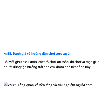
xn88: Đánh giá và hướng dẫn chơi trực tuyến
Bài viết giới thiệu xn88, các trò chơi, an toàn khi chơi và mẹo giúp
người dùng tận hưởng trải nghiệm khám phá nền tảng này.