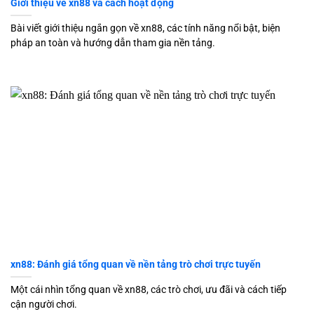
Giới thiệu về xn88 và cách hoạt động
Bài viết giới thiệu ngắn gọn về xn88, các tính năng nổi bật, biện
pháp an toàn và hướng dẫn tham gia nền tảng.
xn88: Đánh giá tổng quan về nền tảng trò chơi trực tuyến
Một cái nhìn tổng quan về xn88, các trò chơi, ưu đãi và cách tiếp
cận người chơi.