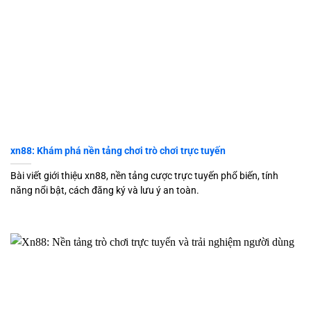
xn88: Khám phá nền tảng chơi trò chơi trực tuyến
Bài viết giới thiệu xn88, nền tảng cược trực tuyến phổ biến, tính
năng nổi bật, cách đăng ký và lưu ý an toàn.