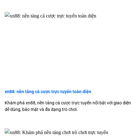
xn88: nền tảng cá cược trực tuyến toàn diện
Khám phá xn88, nền tảng cá cược trực tuyến nổi bật với giao diện
dễ dùng, bảo mật và đa dạng trò chơi.