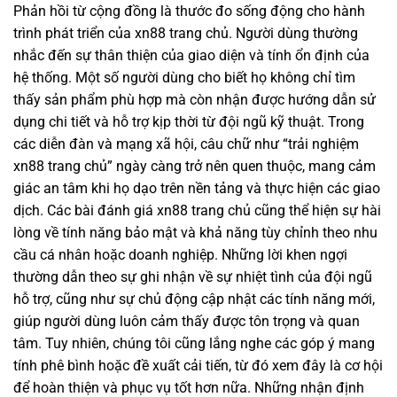
Phản hồi từ cộng đồng là thước đo sống động cho hành
trình phát triển của xn88 trang chủ. Người dùng thường
nhắc đến sự thân thiện của giao diện và tính ổn định của
hệ thống. Một số người dùng cho biết họ không chỉ tìm
thấy sản phẩm phù hợp mà còn nhận được hướng dẫn sử
dụng chi tiết và hỗ trợ kịp thời từ đội ngũ kỹ thuật. Trong
các diễn đàn và mạng xã hội, câu chữ như “trải nghiệm
xn88 trang chủ” ngày càng trở nên quen thuộc, mang cảm
giác an tâm khi họ dạo trên nền tảng và thực hiện các giao
dịch. Các bài đánh giá xn88 trang chủ cũng thể hiện sự hài
lòng về tính năng bảo mật và khả năng tùy chỉnh theo nhu
cầu cá nhân hoặc doanh nghiệp. Những lời khen ngợi
thường dẫn theo sự ghi nhận về sự nhiệt tình của đội ngũ
hỗ trợ, cũng như sự chủ động cập nhật các tính năng mới,
giúp người dùng luôn cảm thấy được tôn trọng và quan
tâm. Tuy nhiên, chúng tôi cũng lắng nghe các góp ý mang
tính phê bình hoặc đề xuất cải tiến, từ đó xem đây là cơ hội
để hoàn thiện và phục vụ tốt hơn nữa. Những nhận định