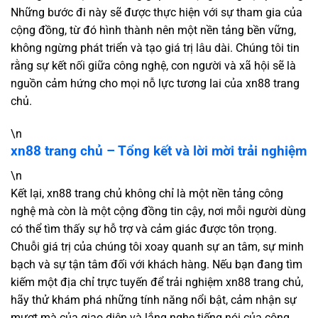
Những bước đi này sẽ được thực hiện với sự tham gia của
cộng đồng, từ đó hình thành nên một nền tảng bền vững,
không ngừng phát triển và tạo giá trị lâu dài. Chúng tôi tin
rằng sự kết nối giữa công nghệ, con người và xã hội sẽ là
nguồn cảm hứng cho mọi nỗ lực tương lai của xn88 trang
chủ.
\n
xn88 trang chủ – Tổng kết và lời mời trải nghiệm
\n
Kết lại, xn88 trang chủ không chỉ là một nền tảng công
nghệ mà còn là một cộng đồng tin cậy, nơi mỗi người dùng
có thể tìm thấy sự hỗ trợ và cảm giác được tôn trọng.
Chuỗi giá trị của chúng tôi xoay quanh sự an tâm, sự minh
bạch và sự tận tâm đối với khách hàng. Nếu bạn đang tìm
kiếm một địa chỉ trực tuyến để trải nghiệm xn88 trang chủ,
hãy thử khám phá những tính năng nổi bật, cảm nhận sự
mượt mà của giao diện và lắng nghe tiếng nói của cộng