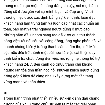
mong muốn tạo một nền tảng đáng tin cậy, nơi mọi hành
động số được gắn với sự minh bạch và đáp ứng. Vị trí
thương hiệu được xác định bằng sự kiên định: luôn đặt
khách hàng làm trung tâm và luôn cập nhật các chuẩn an
toàn, bảo mật và trải nghiệm người dùng ở mức cao.
Những năm đầu, nhóm sáng tạo đã vượt qua thử thách
bằng việc kết nối sâu với cộng đồng, lắng nghe phản hồi và
nhanh chóng biến ý tưởng thành sản phẩm thực tế. Mỗi
cột mốc đều trở thành một bài học, từ việc cải thiện quy
trình kiểm tra chất lượng đến việc mở rộng hệ thống hỗ trợ
khách hàng 24/7. Bên cạnh đó, xn88 trang chủ không
ngừng lan tỏa tinh thần học hỏi, khuyến khích người dùng
đóng góp ý kiến để cùng nhau xây dựng một nền tảng
vững mạnh và thân thiện.
\n
Trong hành trình phát triển, nhiều sự kiện đánh dấu chặng
đường của xn88 trang chủ: sự kiện ra mắt các giải pháp