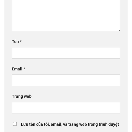
Tên
*
Email
*
Trang web
Lưu tên của tôi, email, và trang web trong trình duyệt