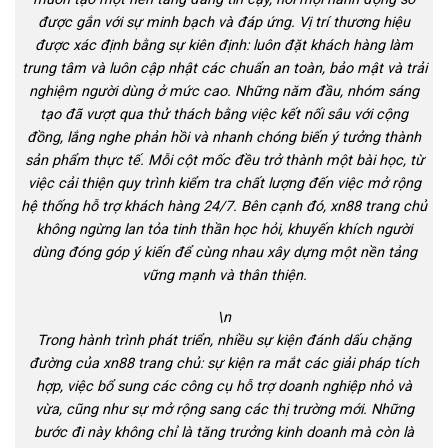
được gắn với sự minh bạch và đáp ứng. Vị trí thương hiệu
được xác định bằng sự kiên định: luôn đặt khách hàng làm
trung tâm và luôn cập nhật các chuẩn an toàn, bảo mật và trải
nghiệm người dùng ở mức cao. Những năm đầu, nhóm sáng
tạo đã vượt qua thử thách bằng việc kết nối sâu với cộng
đồng, lắng nghe phản hồi và nhanh chóng biến ý tưởng thành
sản phẩm thực tế. Mỗi cột mốc đều trở thành một bài học, từ
việc cải thiện quy trình kiểm tra chất lượng đến việc mở rộng
hệ thống hỗ trợ khách hàng 24/7. Bên cạnh đó, xn88 trang chủ
không ngừng lan tỏa tinh thần học hỏi, khuyến khích người
dùng đóng góp ý kiến để cùng nhau xây dựng một nền tảng
vững mạnh và thân thiện.
\n
Trong hành trình phát triển, nhiều sự kiện đánh dấu chặng
đường của xn88 trang chủ: sự kiện ra mắt các giải pháp tích
hợp, việc bổ sung các công cụ hỗ trợ doanh nghiệp nhỏ và
vừa, cũng như sự mở rộng sang các thị trường mới. Những
bước đi này không chỉ là tăng trưởng kinh doanh mà còn là