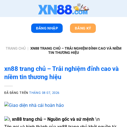
Chuyển
đến
nội
dung
ĐĂNG NHẬP
ĐĂNG KÝ
TRANG CHỦ
|
XN88 TRANG CHỦ – TRẢI NGHIỆM ĐỈNH CAO VÀ NIỀM
TIN THƯƠNG HIỆU
xn88 trang chủ – Trải nghiệm đỉnh cao và
niềm tin thương hiệu
ĐÃ ĐĂNG TRÊN
THÁNG 08 07, 2026
xn88 trang chủ – Nguồn gốc và sứ mệnh
\n
Tên gọi và hình thành của xn88 trang chủ khởi nguồn từ