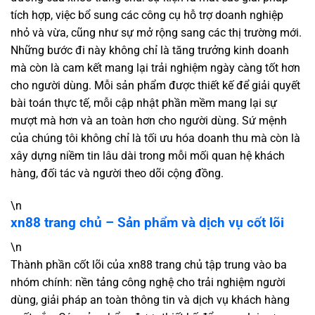
tích hợp, việc bổ sung các công cụ hỗ trợ doanh nghiệp
nhỏ và vừa, cũng như sự mở rộng sang các thị trường mới.
Những bước đi này không chỉ là tăng trưởng kinh doanh
mà còn là cam kết mang lại trải nghiệm ngày càng tốt hơn
cho người dùng. Mỗi sản phẩm được thiết kế để giải quyết
bài toán thực tế, mỗi cập nhật phần mềm mang lại sự
mượt mà hơn và an toàn hơn cho người dùng. Sứ mệnh
của chúng tôi không chỉ là tối ưu hóa doanh thu mà còn là
xây dựng niềm tin lâu dài trong mỗi mối quan hệ khách
hàng, đối tác và người theo dõi cộng đồng.
\n
xn88 trang chủ – Sản phẩm và dịch vụ cốt lõi
\n
Thành phần cốt lõi của xn88 trang chủ tập trung vào ba
nhóm chính: nền tảng công nghệ cho trải nghiệm người
dùng, giải pháp an toàn thông tin và dịch vụ khách hàng