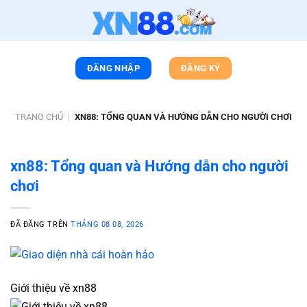
Chuyển
đến
nội
dung
ĐĂNG NHẬP
ĐĂNG KÝ
TRANG CHỦ
|
XN88: TỔNG QUAN VÀ HƯỚNG DẪN CHO NGƯỜI CHƠI
xn88: Tổng quan và Hướng dẫn cho người
chơi
ĐÃ ĐĂNG TRÊN
THÁNG 08 08, 2026
Giới thiệu về xn88