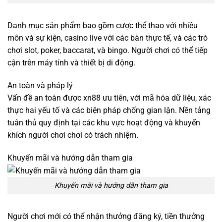
Danh mục sản phẩm bao gồm cược thể thao với nhiều
môn và sự kiện, casino live với các bàn thực tế, và các trò
chơi slot, poker, baccarat, và bingo. Người chơi có thể tiếp
cận trên máy tính và thiết bị di động.
An toàn và pháp lý
Vấn đề an toàn được xn88 ưu tiên, với mã hóa dữ liệu, xác
thực hai yếu tố và các biện pháp chống gian lận. Nền tảng
tuân thủ quy định tại các khu vực hoạt động và khuyến
khích người chơi chơi có trách nhiệm.
Khuyến mãi và hướng dẫn tham gia
Khuyến mãi và hướng dẫn tham gia
Người chơi mới có thể nhận thưởng đăng ký, tiền thưởng