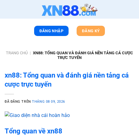
Chuyển
đến
nội
dung
ĐĂNG NHẬP
ĐĂNG KÝ
TRANG CHỦ
|
XN88: TỔNG QUAN VÀ ĐÁNH GIÁ NỀN TẢNG CÁ CƯỢC
TRỰC TUYẾN
xn88: Tổng quan và đánh giá nền tảng cá
cược trực tuyến
ĐÃ ĐĂNG TRÊN
THÁNG 08 09, 2026
Tổng quan về xn88