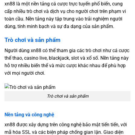
xn88 là một nền tảng cá cược trực tuyến phổ biến, cung
cấp nhiều trò chơi và dịch vụ cho người chơi trên phạm vi
toàn cầu. Nền tảng này tập trung vào trải nghiệm người
dùng, tính minh bạch và sự đa dạng của sản phẩm.
Trò chơi và sản phẩm
Người dùng xn88 có thể tham gia các trò chơi như cá cược
thể thao, casino live, blackjack, slot và xổ số. Nền tảng này
hỗ trợ nhiều biến thể và mức cược khác nhau để phù hợp
với mọi người chơi.
Trò chơi và sản phẩm
Nền tảng và công nghệ
xn88 được xây dựng trên công nghệ bảo mật tiến tiến, với
mã hóa SSL và các biện pháp chống gian lận. Giao diện