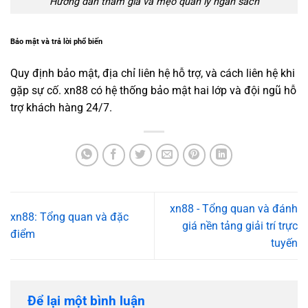
Hướng dẫn tham gia và mẹo quản lý ngân sách
Bảo mật và trả lời phổ biến
Quy định bảo mật, địa chỉ liên hệ hỗ trợ, và cách liên hệ khi
gặp sự cố. xn88 có hệ thống bảo mật hai lớp và đội ngũ hỗ
trợ khách hàng 24/7.
xn88 - Tổng quan và đánh
xn88: Tổng quan và đặc
giá nền tảng giải trí trực
điểm
tuyến
Để lại một bình luận