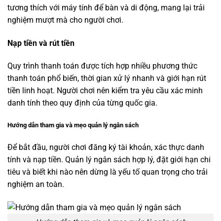
tương thích với máy tính để bàn và di động, mang lại trải
nghiệm mượt mà cho người chơi.
Nạp tiền và rút tiền
Quy trình thanh toán được tích hợp nhiều phương thức
thanh toán phổ biến, thời gian xử lý nhanh và giới hạn rút
tiền linh hoạt. Người chơi nên kiểm tra yêu cầu xác minh
danh tính theo quy định của từng quốc gia.
Hướng dẫn tham gia và mẹo quản lý ngân sách
Để bắt đầu, người chơi đăng ký tài khoản, xác thực danh
tính và nạp tiền. Quản lý ngân sách hợp lý, đặt giới hạn chi
tiêu và biết khi nào nên dừng là yếu tố quan trọng cho trải
nghiệm an toàn.