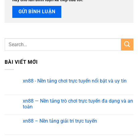
BÀI VIẾT MỚI
xn88 - Nền tảng chơi trực tuyến nổi bật và uy tín
xn88 — Nền tảng trò chơi trực tuyến đa dạng và an
toàn
xn88 – Nền tảng giải trí trực tuyến