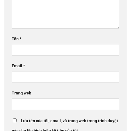
Tên
*
Email
*
Trang web
Lưu tên của tôi, email, và trang web trong trình duyệt
này cho lần bình luận kế tiếp của tôi.