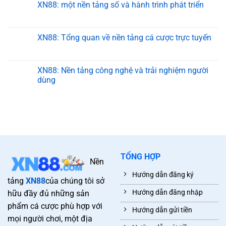
XN88: một nền tảng số và hành trình phát triển
XN88: Tổng quan về nền tảng cá cược trực tuyến
XN88: Nền tảng công nghệ và trải nghiệm người
dùng
TỔNG HỢP
Nền
Hướng dẫn đăng ký
tảng
XN88
của chúng tôi sở
Hướng dẫn đăng nhập
hữu đầy đủ những sản
phẩm cá cược phù hợp với
Hướng dẫn gửi tiền
mọi người chơi, một địa