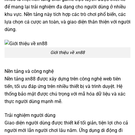
để mang lại trải nghiệm đa dạng cho người dùng ở nhiều
khu vực. Nền tảng này tích hợp các trò chơi phổ biến, các
lựa chọn cá cược an toàn, và giao diện thân thiện với người
dùng.
Giới thiệu về xn88
Nền tảng và công nghệ
Nền tảng xn88 được xây dựng trên công nghệ web tiên
tiến, tối ưu đáp ứng trên nhiều thiết bị và trình duyệt. Hệ
thống bảo mật được chú trọng với mã hóa dữ liệu và xác
thực người dùng mạnh mẽ.
Trải nghiệm người dùng
Giao diện người dùng được thiết kế tối giản, tiện lợi cho cả
người mới lẫn người chơi lâu năm. Ứng dụng di động đi