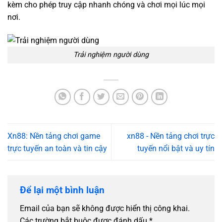
kèm cho phép truy cập nhanh chóng và chơi mọi lúc mọi
nơi.
Trải nghiệm người dùng
Xn88: Nền tảng chơi game
xn88 - Nền tảng chơi trực
trực tuyến an toàn và tin cậy
tuyến nổi bật và uy tín
Để lại một bình luận
Email của bạn sẽ không được hiển thị công khai.
Các trường bắt buộc được đánh dấu
*