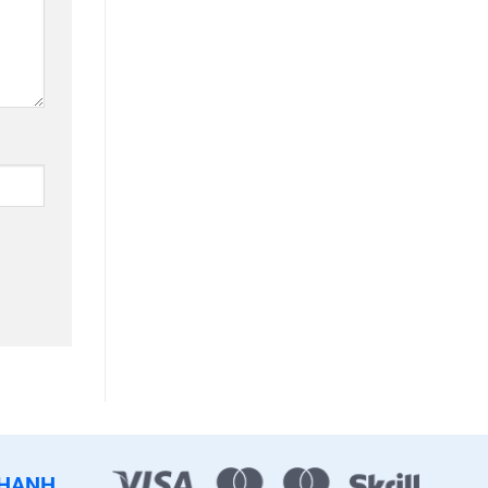
NHANH