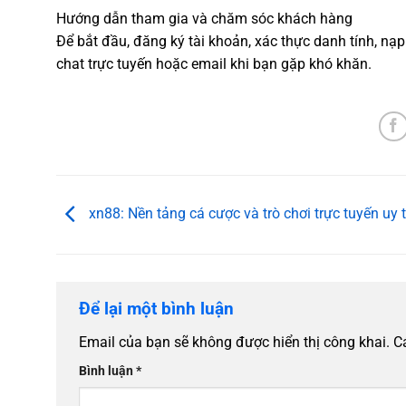
Hướng dẫn tham gia và chăm sóc khách hàng
Để bắt đầu, đăng ký tài khoản, xác thực danh tính, nạp
chat trực tuyến hoặc email khi bạn gặp khó khăn.
xn88: Nền tảng cá cược và trò chơi trực tuyến uy t
Để lại một bình luận
Email của bạn sẽ không được hiển thị công khai.
C
Bình luận
*