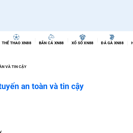
THỂ THAO XN88
BẮN CÁ XN88
XỔ SỐ XN88
ĐÁ GÀ XN88
ÀN VÀ TIN CẬY
uyến an toàn và tin cậy
y