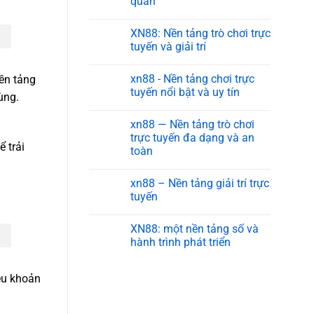
quan
XN88: Nền tảng trò chơi trực
tuyến và giải trí
xn88 - Nền tảng chơi trực
Nền tảng
tuyến nổi bật và uy tín
ùng.
xn88 — Nền tảng trò chơi
trực tuyến đa dạng và an
ể trải
toàn
xn88 – Nền tảng giải trí trực
tuyến
XN88: một nền tảng số và
hành trình phát triển
iều khoản