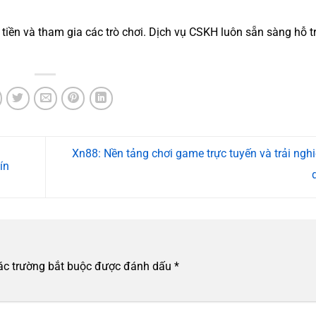
 tiền và tham gia các trò chơi. Dịch vụ CSKH luôn sẵn sàng hỗ t
Xn88: Nền tảng chơi game trực tuyến và trải ngh
ín
ác trường bắt buộc được đánh dấu
*