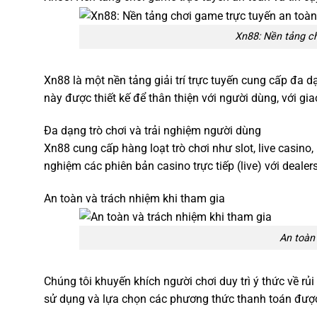
Xn88: Nền tảng ch
Xn88 là một nền tảng giải trí trực tuyến cung cấp đa d
này được thiết kế để thân thiện với người dùng, với 
Đa dạng trò chơi và trải nghiệm người dùng
Xn88 cung cấp hàng loạt trò chơi như slot, live casino,
nghiệm các phiên bản casino trực tiếp (live) với deale
An toàn và trách nhiệm khi tham gia
An toàn
Chúng tôi khuyến khích người chơi duy trì ý thức về rủ
sử dụng và lựa chọn các phương thức thanh toán đượ