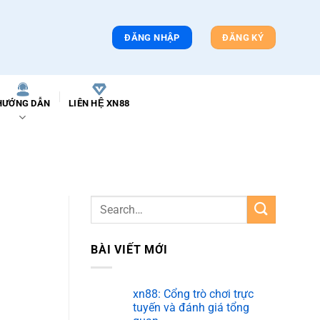
ĐĂNG NHẬP
ĐĂNG KÝ
HƯỚNG DẪN
LIÊN HỆ XN88
BÀI VIẾT MỚI
xn88: Cổng trò chơi trực
tuyến và đánh giá tổng