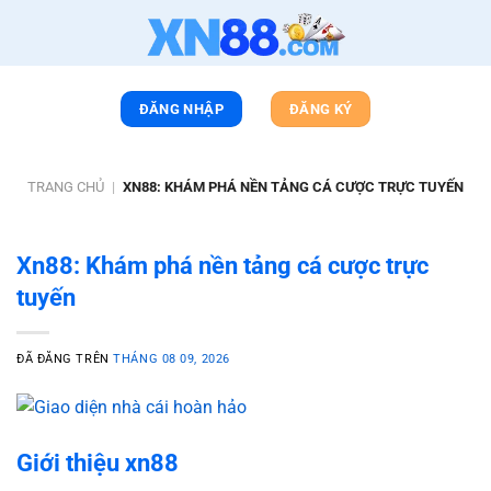
Chuyển
đến
nội
dung
ĐĂNG NHẬP
ĐĂNG KÝ
TRANG CHỦ
|
XN88: KHÁM PHÁ NỀN TẢNG CÁ CƯỢC TRỰC TUYẾN
Xn88: Khám phá nền tảng cá cược trực
tuyến
ĐÃ ĐĂNG TRÊN
THÁNG 08 09, 2026
Giới thiệu xn88