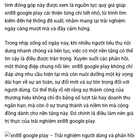
tính đóng góp này được xem là nguồn lực quý giá giúp
xn88 google play cải thiện từng chi tiết nhỏ, từ trình tìm
kiếm đến hệ thống đề xuất, nhằm mang lại trải nghiệm
ngày càng mượt mà và đầy cảm hứng.
Trong nhịp sống số ngày nay, khi nhiều người tiêu thụ nội
dung nhanh chóng và liên tục, việc có một nền tảng có thể
tin cậy là điều được trân trọng. Xuyên suốt các phản hồi,
một thông điệp chung nổi lên: xn88 google play không chỉ
đáp ứng nhu cầu hiện tại mà còn nuôi dưỡng một kỳ vọng
dài hạn về sự an toàn, sự đổi mới và sự tôn trọng đối với
người dùng. Có thể thấy rõ rệt rằng sự thành công của
thương hiệu không chỉ đo bằng số lượt tải hay doanh thu
ngắn hạn, mà còn ở sự trung thành và niềm tin mà cộng
đồng dành cho nền tảng này. Đó chính là điều làm nên giá
trị thực của trải nghiệm xn88 google play.