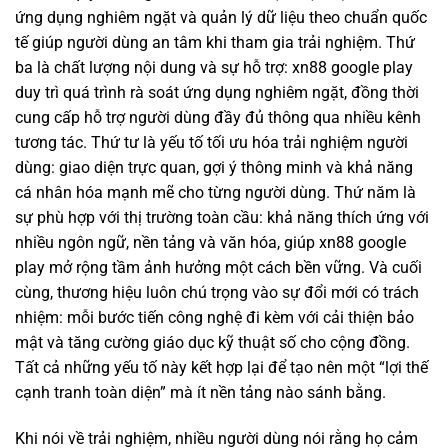
ứng dụng nghiêm ngặt và quản lý dữ liệu theo chuẩn quốc
tế giúp người dùng an tâm khi tham gia trải nghiệm. Thứ
ba là chất lượng nội dung và sự hỗ trợ: xn88 google play
duy trì quá trình rà soát ứng dụng nghiêm ngặt, đồng thời
cung cấp hỗ trợ người dùng đầy đủ thông qua nhiều kênh
tương tác. Thứ tư là yếu tố tối ưu hóa trải nghiệm người
dùng: giao diện trực quan, gợi ý thông minh và khả năng
cá nhân hóa mạnh mẽ cho từng người dùng. Thứ năm là
sự phù hợp với thị trường toàn cầu: khả năng thích ứng với
nhiều ngôn ngữ, nền tảng và văn hóa, giúp xn88 google
play mở rộng tầm ảnh hưởng một cách bền vững. Và cuối
cùng, thương hiệu luôn chú trọng vào sự đổi mới có trách
nhiệm: mỗi bước tiến công nghệ đi kèm với cải thiện bảo
mật và tăng cường giáo dục kỹ thuật số cho cộng đồng.
Tất cả những yếu tố này kết hợp lại để tạo nên một “lợi thế
cạnh tranh toàn diện” mà ít nền tảng nào sánh bằng.
Khi nói về trải nghiệm, nhiều người dùng nói rằng họ cảm