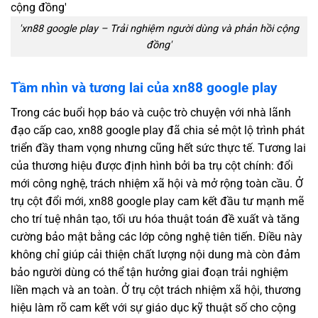
'xn88 google play – Trải nghiệm người dùng và phản hồi cộng
đồng'
Tầm nhìn và tương lai của xn88 google play
Trong các buổi họp báo và cuộc trò chuyện với nhà lãnh
đạo cấp cao, xn88 google play đã chia sẻ một lộ trình phát
triển đầy tham vọng nhưng cũng hết sức thực tế. Tương lai
của thương hiệu được định hình bởi ba trụ cột chính: đổi
mới công nghệ, trách nhiệm xã hội và mở rộng toàn cầu. Ở
trụ cột đổi mới, xn88 google play cam kết đầu tư mạnh mẽ
cho trí tuệ nhân tạo, tối ưu hóa thuật toán đề xuất và tăng
cường bảo mật bằng các lớp công nghệ tiên tiến. Điều này
không chỉ giúp cải thiện chất lượng nội dung mà còn đảm
bảo người dùng có thể tận hưởng giai đoạn trải nghiệm
liền mạch và an toàn. Ở trụ cột trách nhiệm xã hội, thương
hiệu làm rõ cam kết với sự giáo dục kỹ thuật số cho cộng