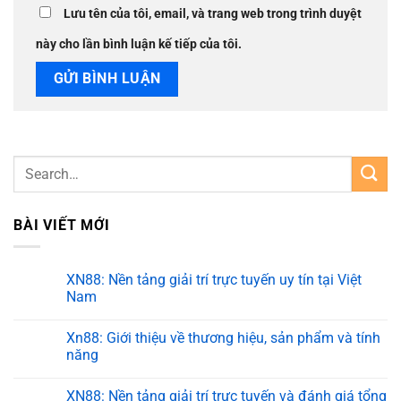
Lưu tên của tôi, email, và trang web trong trình duyệt
này cho lần bình luận kế tiếp của tôi.
BÀI VIẾT MỚI
XN88: Nền tảng giải trí trực tuyến uy tín tại Việt
Nam
Xn88: Giới thiệu về thương hiệu, sản phẩm và tính
năng
XN88: Nền tảng giải trí trực tuyến và đánh giá tổng