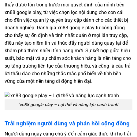
thấy được tôn trọng trước mọi quyết định của mình trên
xn88 google play, từ việc chọn lọc nội dung cho con cái
cho đến việc quản lý quyền truy cập dành cho các thiết bị
doanh nghiệp. Đánh giá xn88 google play từ cộng đồng
cho thấy sự ổn định và tính nhất quán ở mọi lần truy cập,
điều này tạo niềm tin và thúc đẩy người dùng quay lại để
khám phá thêm nhiều tính năng mới. Sự kết hợp giữa hiệu
suất, bảo mật và sự chăm sóc khách hàng là nền tảng cho
sự tăng trưởng liên tục của thương hiệu, và cũng là câu trả
lời thấu đáo cho những thắc mắc phổ biến về tính bền
vững của một nền tảng di động hiện đại.
'xn88 google play – Lợi thế và năng lực cạnh tranh'
Trải nghiệm người dùng và phản hồi cộng đồng
Người dùng ngày càng chú ý đến cảm giác thực khi họ trải