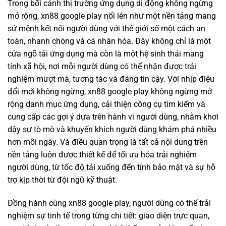
Trong bối cảnh thị trường ứng dụng di động không ngừng
mở rộng, xn88 google play nổi lên như một nền tảng mang
sứ mệnh kết nối người dùng với thế giới số một cách an
toàn, nhanh chóng và cá nhân hóa. Đây không chỉ là một
cửa ngõ tải ứng dụng mà còn là một hệ sinh thái mang
tính xã hội, nơi mỗi người dùng có thể nhận được trải
nghiệm mượt mà, tương tác và đáng tin cậy. Với nhịp điệu
đổi mới không ngừng, xn88 google play không ngừng mở
rộng danh mục ứng dụng, cải thiện công cụ tìm kiếm và
cung cấp các gợi ý dựa trên hành vi người dùng, nhằm khơi
dậy sự tò mò và khuyến khích người dùng khám phá nhiều
hơn mỗi ngày. Và điều quan trọng là tất cả nội dung trên
nền tảng luôn được thiết kế để tối ưu hóa trải nghiệm
người dùng, từ tốc độ tải xuống đến tính bảo mật và sự hỗ
trợ kịp thời từ đội ngũ kỹ thuật.
Đồng hành cùng xn88 google play, người dùng có thể trải
nghiệm sự tinh tế trong từng chi tiết: giao diện trực quan,