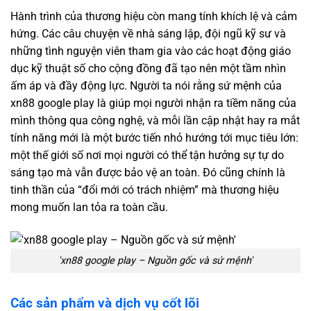
Hành trình của thương hiệu còn mang tính khích lệ và cảm
hứng. Các câu chuyện về nhà sáng lập, đội ngũ kỹ sư và
những tình nguyện viên tham gia vào các hoạt động giáo
dục kỹ thuật số cho cộng đồng đã tạo nên một tầm nhìn
ấm áp và đầy động lực. Người ta nói rằng sứ mệnh của
xn88 google play là giúp mọi người nhận ra tiềm năng của
mình thông qua công nghệ, và mỗi lần cập nhật hay ra mắt
tính năng mới là một bước tiến nhỏ hướng tới mục tiêu lớn:
một thế giới số nơi mọi người có thể tận hưởng sự tự do
sáng tạo mà vẫn được bảo vệ an toàn. Đó cũng chính là
tinh thần của “đổi mới có trách nhiệm” mà thương hiệu
mong muốn lan tỏa ra toàn cầu.
'xn88 google play – Nguồn gốc và sứ mệnh'
Các sản phẩm và dịch vụ cốt lõi