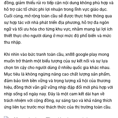
đồng, giảm thiểu rủi ro tiếp cận nội dung không phù hợp và
hỗ trợ các tổ chức phi lợi nhuận trong lĩnh vực giáo dục.
Cuối cùng, mở rộng toàn cầu sẽ được thực hiện thông qua
sự hợp tác với nhà phát triển địa phương, hỗ trợ đa ngôn
ngữ và tối ưu hóa cho từng khu vực, nhằm mang lại lợi ích
thiết thực cho người dùng ở mọi mức độ phổ biến và mức
thu nhập.
Khi nhìn vào bức tranh toàn cầu, xn88 google play mong
muốn trở thành một biểu tượng của sự kết nối và sự lựa
chọn tin cậy cho người dùng ở nhiều quốc gia khác nhau.
Mục tiêu là không ngừng nâng cao chất lượng sản phẩm,
đảm bảo tính bền vững và trọng lượng xã hội của thương
hiệu, đồng thời vẫn giữ vững nhịp đập đổi mới phù hợp với
nhịp sống số ngày nay. Đây là một cam kết dài hạn về
trách nhiệm với cộng đồng, sự sáng tạo và khả năng thích
ứng liên tục trước mọi thách thức của thị trường toàn cầu.