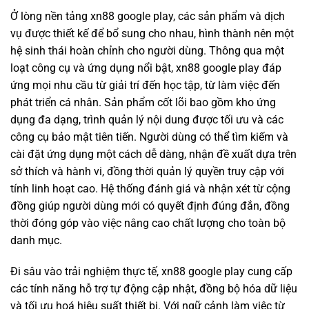
Ở lòng nền tảng xn88 google play, các sản phẩm và dịch
vụ được thiết kế để bổ sung cho nhau, hình thành nên một
hệ sinh thái hoàn chỉnh cho người dùng. Thông qua một
loạt công cụ và ứng dụng nổi bật, xn88 google play đáp
ứng mọi nhu cầu từ giải trí đến học tập, từ làm việc đến
phát triển cá nhân. Sản phẩm cốt lõi bao gồm kho ứng
dụng đa dạng, trình quản lý nội dung được tối ưu và các
công cụ bảo mật tiên tiến. Người dùng có thể tìm kiếm và
cài đặt ứng dụng một cách dễ dàng, nhận đề xuất dựa trên
sở thích và hành vi, đồng thời quản lý quyền truy cập với
tính linh hoạt cao. Hệ thống đánh giá và nhận xét từ cộng
đồng giúp người dùng mới có quyết định đúng đắn, đồng
thời đóng góp vào việc nâng cao chất lượng cho toàn bộ
danh mục.
Đi sâu vào trải nghiệm thực tế, xn88 google play cung cấp
các tính năng hỗ trợ tự động cập nhật, đồng bộ hóa dữ liệu
và tối ưu hoá hiệu suất thiết bị. Với ngữ cảnh làm việc từ