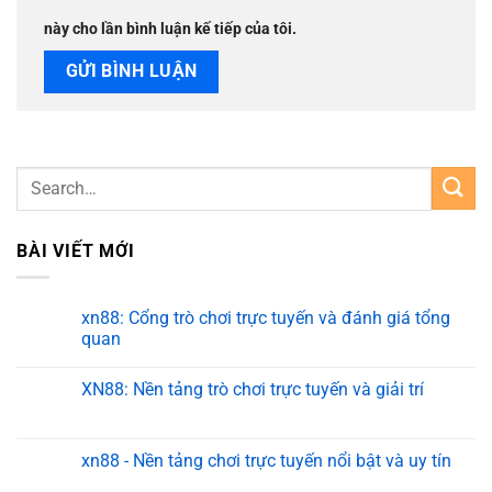
này cho lần bình luận kế tiếp của tôi.
BÀI VIẾT MỚI
xn88: Cổng trò chơi trực tuyến và đánh giá tổng
quan
XN88: Nền tảng trò chơi trực tuyến và giải trí
xn88 - Nền tảng chơi trực tuyến nổi bật và uy tín