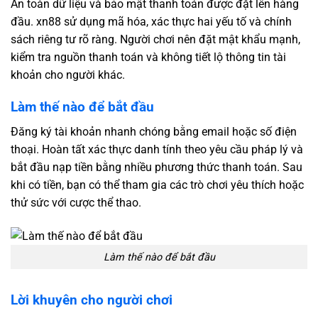
An toàn dữ liệu và bảo mật thanh toán được đặt lên hàng
đầu. xn88 sử dụng mã hóa, xác thực hai yếu tố và chính
sách riêng tư rõ ràng. Người chơi nên đặt mật khẩu mạnh,
kiểm tra nguồn thanh toán và không tiết lộ thông tin tài
khoản cho người khác.
Làm thế nào để bắt đầu
Đăng ký tài khoản nhanh chóng bằng email hoặc số điện
thoại. Hoàn tất xác thực danh tính theo yêu cầu pháp lý và
bắt đầu nạp tiền bằng nhiều phương thức thanh toán. Sau
khi có tiền, bạn có thể tham gia các trò chơi yêu thích hoặc
thử sức với cược thể thao.
Làm thế nào để bắt đầu
Lời khuyên cho người chơi