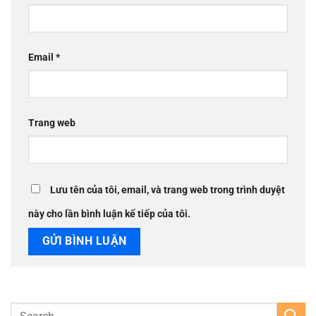
Email
*
Trang web
Lưu tên của tôi, email, và trang web trong trình duyệt
này cho lần bình luận kế tiếp của tôi.