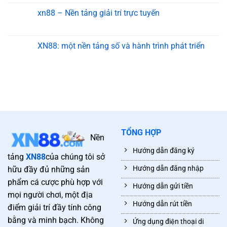
xn88 – Nền tảng giải trí trực tuyến
XN88: một nền tảng số và hành trình phát triển
TỔNG HỢP
Nền
Hướng dẫn đăng ký
tảng
XN88
của chúng tôi sở
Hướng dẫn đăng nhập
hữu đầy đủ những sản
phẩm cá cược phù hợp với
Hướng dẫn gửi tiền
mọi người chơi, một địa
Hướng dẫn rút tiền
điểm giải trí đầy tính công
bằng và minh bạch. Không
Ứng dụng điện thoại di