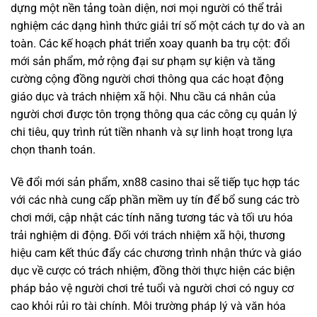
dựng một nền tảng toàn diện, nơi mọi người có thể trải
nghiệm các dạng hình thức giải trí số một cách tự do và an
toàn. Các kế hoạch phát triển xoay quanh ba trụ cột: đổi
mới sản phẩm, mở rộng đại sư phạm sự kiện và tăng
cường cộng đồng người chơi thông qua các hoạt động
giáo dục và trách nhiệm xã hội. Nhu cầu cá nhân của
người chơi được tôn trọng thông qua các công cụ quản lý
chi tiêu, quy trình rút tiền nhanh và sự linh hoạt trong lựa
chọn thanh toán.
Về đổi mới sản phẩm, xn88 casino thai sẽ tiếp tục hợp tác
với các nhà cung cấp phần mềm uy tín để bổ sung các trò
chơi mới, cập nhật các tính năng tương tác và tối ưu hóa
trải nghiệm di động. Đối với trách nhiệm xã hội, thương
hiệu cam kết thúc đẩy các chương trình nhận thức và giáo
dục về cược có trách nhiệm, đồng thời thực hiện các biện
pháp bảo vệ người chơi trẻ tuổi và người chơi có nguy cơ
cao khỏi rủi ro tài chính. Môi trường pháp lý và văn hóa