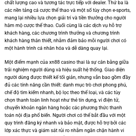
chất lượng cao và tương tác trực tiếp với dealer. Thứ ba là
các nền tảng cá cược thể thao và một số tùy chọn e-sports,
mang lại nhiều lựa chọn giải trí và tiền thưởng cho người
hâm mộ cược thể thao. Cuối cùng là các dịch vụ hỗ trợ
khách hàng, các chương trình thưởng và chương trình
khách hàng thân thiết, nhằm đảm bảo mỗi người chơi có
một hành trình cá nhân hóa và dễ dàng quay lại.
Một điểm mạnh của xn88 casino thai là sự cân bằng giữa
trải nghiệm người dùng và hiệu suất hệ thống. Giao diện
người dùng được thiết kế tối giản, nhưng vẫn bao gồm đầy
đủ các tính năng cần thiết: danh mục trò chơi phong phú,
chế độ tìm kiếm nhanh, bộ lọc theo thể loại, và các tùy
chọn thanh toán linh hoạt như thẻ tín dụng, ví điện tử,
chuyển khoản ngân hàng hoặc các phương thức thanh
toán nội địa phổ biến. Người chơi có thể bắt đầu với một
quy trình đăng ký nhanh và bảo mật, được hỗ trợ bởi các
lớp xác thực và giám sát rủi ro nhằm ngăn chặn hành vi