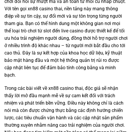
chơi đòi hỏi sự mượt mà và an toàn từ mỗi cú nhấp chuột.
Với tên gọi xn88 casino thai, nền tảng này mang thông
điệp về sự tin cậy, sự đổi mới và sự tôn trọng từng người
tham gia. Bạn có thể hình dung một không gian nơi mọi
thể loại trò chơi từ slot đến live casino được thiết kế để tối
ưu hóa trải nghiệm người dùng, đồng thời hỗ trợ người chơi
ở nhiều trình độ khác nhau – từ người mới bắt đầu cho tới
cao thủ. Đây là sự kết hợp của khoa học dữ liệu, kỹ thuật
bảo mật hàng đầu và một hệ thống quản trị rủi ro được
cập nhật liên tục để đảm bảo tính công bằng và minh
bạch.
Trong các bài viết về xn88 casino thai, độc giả sẽ nhận
thấy lời mở đầu mạnh mẽ về sự cam kết đối với trách
nhiệm và phát triển bền vững. Điều này không chỉ là cách
nói mà còn được chứng thực bằng các định hướng chiến
lược, các tiêu chuẩn vận hành và các cập nhật sản phẩm
thường xuyên nhằm nâng cao trải nghiệm của người chơi.