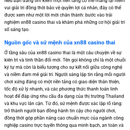
Nếu bạn đang tìm kiếm một nền tảng có thể mang lại niềm
vui giải trí đồng thời bảo vệ quyền lợi cá nhân, đây có thể
được xem như một lời mời chân thành: bước vào trải
nghiệm xn88 casino thai và khám phá những cơ hội giải trí
số sáng tạo.
Nguồn gốc và sứ mệnh của xn88 casino thai
Ở tầng sâu của xn88 casino thai là một câu chuyện về sự
kiên trì và tinh thần đổi mới. Tên gọi không chỉ là một chuỗi
ký tự mà còn là biểu tượng cho sự kết nối giữa công nghệ
và niềm đam mê giải trí. Người sáng lập tin rằng mỗi người
chơi xứng đáng có một nền tảng có giao diện thân thiện,
tốc độ xử lý nhanh, và các phương thức thanh toán linh
hoạt để đáp ứng nhu cầu đa dạng của thị trường Thailand
và khu vực lân cận. Từ đó, sứ mệnh được xác lập rõ ràng:
trở thành người bạn đồng hành tin cậy cho người chơi,
đồng thời góp phần nâng cao chuẩn mực của ngành công
nghiệp casino trực tuyến thông qua minh bạch, an toàn và