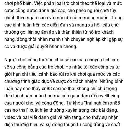
chơi phổ biến. Việc phân loại trò chơi theo thể loại và mức
cược cũng được đánh giá cao, cho phép người chơi tùy
chỉnh theo ngân sách và mức độ rủi ro mong muốn. Trong
các bình luận trên các diễn đàn và mạng xã hội, câu chữ
thường gợi lên sự ấm áp và thân thiện từ hỗ trợ khách
hàng, đồng thời nhấn mạnh tính chuyên nghiệp khi gặp sự
cố và được giải quyết nhanh chóng.
Người chơi cũng thường chia sẻ các câu chuyện tích cực
về sự công bằng của trò chơi. Họ nhắc tới các công cụ tự
giới hạn chi tiêu, cảnh báo rủi ro khi chơi quá mức và các
chương trình giáo dục về cược có trách nhiệm. Những bình
luận này cho thấy xn88 casino thai không chỉ chú trọng
đến lợi nhuận ngắn hạn mà còn quan tâm đến wellbeing
của người chơi và cộng đồng. Từ khóa “trải nghiệm xn88
casino thai” xuất hiện thường xuyên trong các bài đăng,
video và bài viết đánh giá về nền tảng, cho thấy sự nhận
diện thương hiệu và sự đồng thuận từ cộng đồng về chất