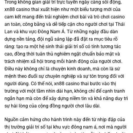
Trong không gian giải trí trực tuyến ngày càng sôi động,
xn88 casino thai xuất hiện như một biểu tượng mới của
cam kết mang đến trải nghiệm chơi bài và trò chơi casino
an toàn, công bằng và dễ tiếp cận cho người chơi tại Thái
Lan và khu vực Đông Nam Á. Từ những ngày đầu dàn
dựng nền tảng, đội ngũ sáng lập đã đặt ra mục tiêu rõ
ràng: tạo ra một hệ sinh thái giải trí số có tính tương tác
cao, đồng thời tuân thủ nghiêm ngặt chuẩn bảo mật và
trách nhiệm xã hội trong mỗi hành động của người chơi.
Điều này không chỉ là chuyện kinh doanh, mà còn là sứ
mệnh theo đuổi sự chuyên nghiệp và sự tôn trọng đối với
người dùng. Có thể nói, xn88 casino thai bước vào thị
trường với một tầm nhìn dài hạn, không chỉ để cạnh tranh
ngắn hạn mà còn để xây dựng niềm tin và khả năng duy trì
sự hài lòng của cộng đồng người chơi lâu dài.
Nguồn cảm hứng cho hành trình này đến từ nhịp đập của
thị trường giải trí số tại khu vực đông nam á, nơi mà người