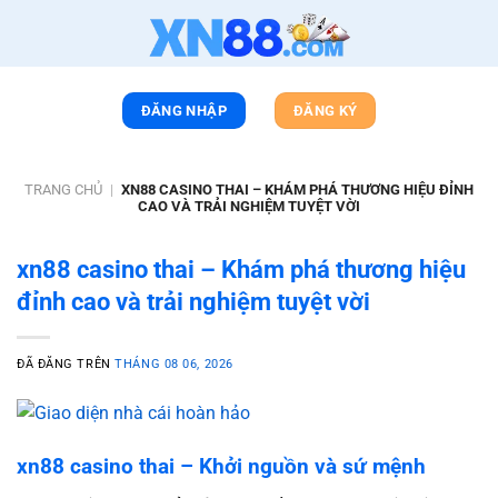
Chuyển
đến
nội
dung
ĐĂNG NHẬP
ĐĂNG KÝ
TRANG CHỦ
|
XN88 CASINO THAI – KHÁM PHÁ THƯƠNG HIỆU ĐỈNH
CAO VÀ TRẢI NGHIỆM TUYỆT VỜI
xn88 casino thai – Khám phá thương hiệu
đỉnh cao và trải nghiệm tuyệt vời
ĐÃ ĐĂNG TRÊN
THÁNG 08 06, 2026
xn88 casino thai – Khởi nguồn và sứ mệnh