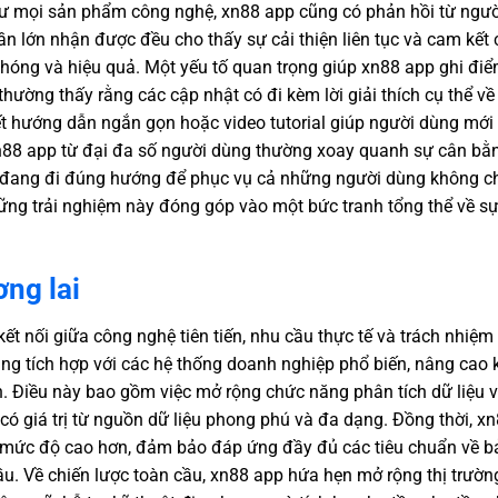
hư mọi sản phẩm công nghệ, xn88 app cũng có phản hồi từ ngư
hần lớn nhận được đều cho thấy sự cải thiện liên tục và cam kết 
 chóng và hiệu quả. Một yếu tố quan trọng giúp xn88 app ghi điể
ường thấy rằng các cập nhật có đi kèm lời giải thích cụ thể về
iết hướng dẫn ngắn gọn hoặc video tutorial giúp người dùng mớ
xn88 app từ đại đa số người dùng thường xoay quanh sự cân bằ
m đang đi đúng hướng để phục vụ cả những người dùng không c
ng trải nghiệm này đóng góp vào một bức tranh tổng thể về sự
ng lai
t nối giữa công nghệ tiên tiến, nhu cầu thực tế và trách nhiệm 
ng tích hợp với các hệ thống doanh nghiệp phổ biến, nâng cao
h. Điều này bao gồm việc mở rộng chức năng phân tích dữ liệu v
 có giá trị từ nguồn dữ liệu phong phú và đa dạng. Đồng thời, x
u ở mức độ cao hơn, đảm bảo đáp ứng đầy đủ các tiêu chuẩn về b
cầu. Về chiến lược toàn cầu, xn88 app hứa hẹn mở rộng thị trườ