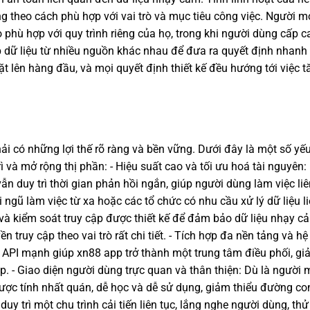
 theo cách phù hợp với vai trò và mục tiêu công việc. Người mớ
 phù hợp với quy trình riêng của họ, trong khi người dùng cấp c
p dữ liệu từ nhiều nguồn khác nhau để đưa ra quyết định nhanh
t lên hàng đầu, và mọi quyết định thiết kế đều hướng tới việc t
ải có những lợi thế rõ ràng và bền vững. Dưới đây là một số yếu 
ì và mở rộng thị phần: - Hiệu suất cao và tối ưu hoá tài nguyên:
ẫn duy trì thời gian phản hồi ngắn, giúp người dùng làm việc li
ngũ làm việc từ xa hoặc các tổ chức có nhu cầu xử lý dữ liệu liê
 và kiểm soát truy cập được thiết kế để đảm bảo dữ liệu nhạy 
n truy cập theo vai trò rất chi tiết. - Tích hợp đa nền tảng và hệ
à API mạnh giúp xn88 app trở thành một trung tâm điều phối, gi
ệp. - Giao diện người dùng trực quan và thân thiện: Dù là người 
ược tính nhất quán, dễ học và dễ sử dụng, giảm thiểu đường co
duy trì một chu trình cải tiến liên tục, lắng nghe người dùng, th