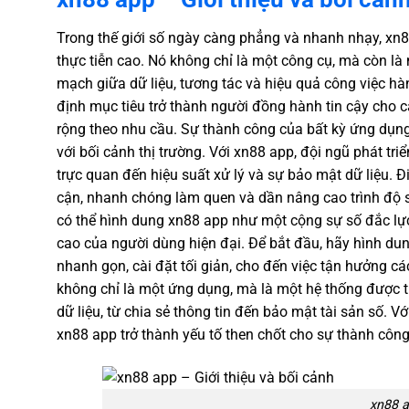
Trong thế giới số ngày càng phẳng và nhanh nhạy, xn
thực tiễn cao. Nó không chỉ là một công cụ, mà còn là
mạch giữa dữ liệu, tương tác và hiệu quả công việc 
định mục tiêu trở thành người đồng hành tin cậy cho 
rộng theo nhu cầu. Sự thành công của bất kỳ ứng dụng
với bối cảnh thị trường. Với xn88 app, đội ngũ phát tr
trực quan đến hiệu suất xử lý và sự bảo mật dữ liệu. Đ
cận, nhanh chóng làm quen và dần nâng cao trình độ 
có thể hình dung xn88 app như một cộng sự số đắc lự
cao của người dùng hiện đại. Để bắt đầu, hãy hình dun
nhanh gọn, cài đặt tối giản, cho đến việc tận hưởng c
không chỉ là một ứng dụng, mà là một hệ thống được thi
dữ liệu, từ chia sẻ thông tin đến bảo mật tài sản số. 
xn88 app trở thành yếu tố then chốt cho sự thành côn
xn88 a