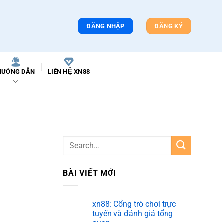
ĐĂNG NHẬP
ĐĂNG KÝ
HƯỚNG DẪN
LIÊN HỆ XN88
BÀI VIẾT MỚI
xn88: Cổng trò chơi trực
tuyến và đánh giá tổng