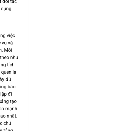
 đối tác
 dụng.
ng việc
c vụ và
n. Mỗi
 theo nhu
ng tích
 quen lại
đầy đủ
hông báo
lặp đi
sáng tạo
 hoá mạnh
cao nhất.
ợc chú
ền tảng