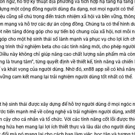
 ngữ, hỗ trợ kỹ thuật địa phương và tích hợp hạ tầng hạ tầng 
dựng một cộng đồng người dùng đa dạng, nơi mọi người có thể 
iệu cũng sẽ chú trọng đến trách nhiệm xã hội và bền vững, thôn
rên mạng và hỗ trợ các dự án cộng đồng. Chúng ta có thể hình 
 nền tảng đóng góp cho sự tiến bộ chung của xã hội, nơi mỗi 
góp cho một hệ sinh thái số lành mạnh và phục vụ cho lợi ích c
g trình thử nghiệm beta cho các tính năng mới, cho phép ngườ
i. Điều này không chỉ giúp nâng cao chất lượng sản phẩm mà cò
g là trung tâm”, từng quyết định về thiết kế, tính năng và chiến 
tế và khát vọng của người dùng. Nhờ đó, xn88 app sẽ có khả năn
vững cam kết mang lại trải nghiệm người dùng tốt nhất có thể.
ột hệ sinh thái được xây dựng để hỗ trợ người dùng ở mọi ngóc
ớc tiến mạnh mẽ về công nghệ và trải nghiệm người dùng, xn8
 cậy cho cá nhân và tổ chức. Với các tính năng cốt lõi được thi
ảng hứa hẹn mang lại lợi ích thiết thực và lâu dài cho người dùn
 đổi mà nó mang lại cho cách bạn làm việc, học tập và tương tá