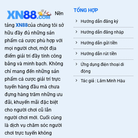
TỔNG HỢP
Nền
Hướng dẫn đăng ký
tảng
XN88
của chúng tôi sở
Hướng dẫn đăng nhập
hữu đầy đủ những sản
phẩm cá cược phù hợp với
Hướng dẫn gửi tiền
mọi người chơi, một địa
Hướng dẫn rút tiền
điểm giải trí đầy tính công
bằng và minh bạch. Không
Ứng dụng điện thoại di
chỉ mang đến những sản
động
phẩm cá cược giải trí trực
Tác giả : Lâm Minh Hậu
tuyến hàng đầu mà chưa
đựng hàng trăm những ưu
đãi, khuyến mãi đặc biệt
cho người chơi cũ lẫn
người chơi mới. Cuối cùng
là dịch vụ chăm sóc người
chơi trực tuyến không