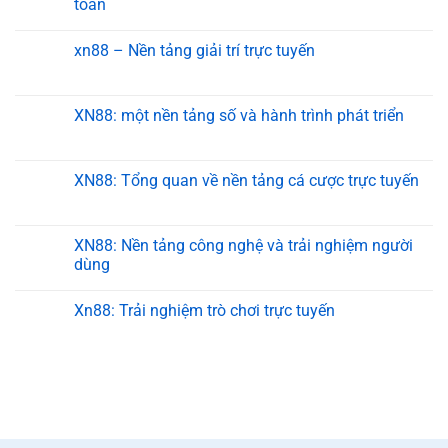
toàn
xn88 – Nền tảng giải trí trực tuyến
XN88: một nền tảng số và hành trình phát triển
XN88: Tổng quan về nền tảng cá cược trực tuyến
XN88: Nền tảng công nghệ và trải nghiệm người
dùng
Xn88: Trải nghiệm trò chơi trực tuyến