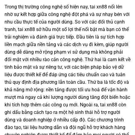
Trong thị trường công nghệ số hiện nay, tai xn88 nổi lên
nhờ sự kết hợp giữa công nghệ đột phá và sự nhạy bén với
nhu cầu thực tế của người dùng. So với các đối thủ cạnh
tranh, tai xn88 sở hữu một số lợi thế nổi bật mà bạn có thể
trải nghiệm và đánh giá trực tiếp. Đầu tiên là sự tích hợp
liền mạch giữa nền tảng và các dịch vụ đi kèm, giúp người
dùng dễ dàng mở rộng phạm vi sử dụng mà không phải
đối mặt với nhiều rào cản công nghệ. Thứ hai là cam kết về
tính bảo mật và sự riêng tư, với các biện pháp bảo vệ dữ
liệu được thiết kế để đáp ứng các tiêu chuẩn cao và tuân
thủ quy định địa phương lẫn toàn cầu. Thứ ba là tốc độ và
khả năng mở rộng: nền tảng được tối ưu hoá để vận hành
mượt mà ngay cả khi lượng người dùng tăng đột biến hoặc
khi tích hợp thêm các công cụ mới. Ngoài ra, tai xn88 còn
ghi dấu bằng cách tạo ra một hệ sinh thái hỗ trợ người
dùng và doanh nghiệp ở nhiều cấp độ. Các chương trình
đào tạo, tài liệu hướng dẫn và đội ngũ hỗ trợ khách hàng
chuyên nghiệp được thiết kế để đảm bảo mọi người có thể