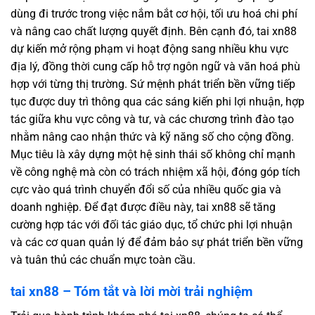
dùng đi trước trong việc nắm bắt cơ hội, tối ưu hoá chi phí
và nâng cao chất lượng quyết định. Bên cạnh đó, tai xn88
dự kiến mở rộng phạm vi hoạt động sang nhiều khu vực
địa lý, đồng thời cung cấp hỗ trợ ngôn ngữ và văn hoá phù
hợp với từng thị trường. Sứ mệnh phát triển bền vững tiếp
tục được duy trì thông qua các sáng kiến phi lợi nhuận, hợp
tác giữa khu vực công và tư, và các chương trình đào tạo
nhằm nâng cao nhận thức và kỹ năng số cho cộng đồng.
Mục tiêu là xây dựng một hệ sinh thái số không chỉ mạnh
về công nghệ mà còn có trách nhiệm xã hội, đóng góp tích
cực vào quá trình chuyển đổi số của nhiều quốc gia và
doanh nghiệp. Để đạt được điều này, tai xn88 sẽ tăng
cường hợp tác với đối tác giáo dục, tổ chức phi lợi nhuận
và các cơ quan quản lý để đảm bảo sự phát triển bền vững
và tuân thủ các chuẩn mực toàn cầu.
tai xn88 – Tóm tắt và lời mời trải nghiệm