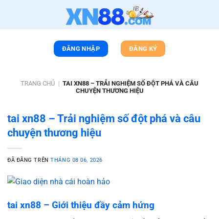
Chuyển
đến
nội
dung
ĐĂNG NHẬP
ĐĂNG KÝ
TRANG CHỦ
|
TAI XN88 – TRẢI NGHIỆM SỐ ĐỘT PHÁ VÀ CÂU
CHUYỆN THƯƠNG HIỆU
tai xn88 – Trải nghiệm số đột phá và câu
chuyện thương hiệu
ĐÃ ĐĂNG TRÊN
THÁNG 08 06, 2026
tai xn88 – Giới thiệu đầy cảm hứng