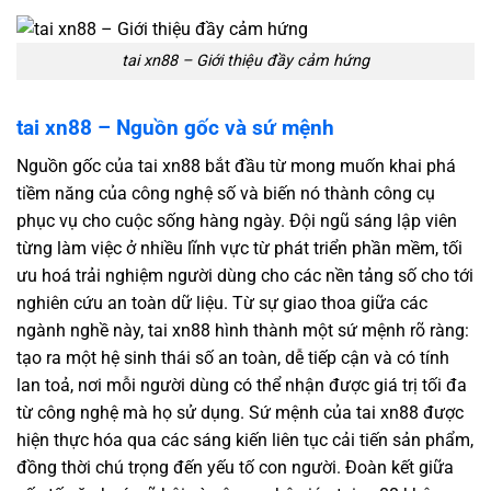
tai xn88 – Giới thiệu đầy cảm hứng
tai xn88 – Nguồn gốc và sứ mệnh
Nguồn gốc của tai xn88 bắt đầu từ mong muốn khai phá
tiềm năng của công nghệ số và biến nó thành công cụ
phục vụ cho cuộc sống hàng ngày. Đội ngũ sáng lập viên
từng làm việc ở nhiều lĩnh vực từ phát triển phần mềm, tối
ưu hoá trải nghiệm người dùng cho các nền tảng số cho tới
nghiên cứu an toàn dữ liệu. Từ sự giao thoa giữa các
ngành nghề này, tai xn88 hình thành một sứ mệnh rõ ràng:
tạo ra một hệ sinh thái số an toàn, dễ tiếp cận và có tính
lan toả, nơi mỗi người dùng có thể nhận được giá trị tối đa
từ công nghệ mà họ sử dụng. Sứ mệnh của tai xn88 được
hiện thực hóa qua các sáng kiến liên tục cải tiến sản phẩm,
đồng thời chú trọng đến yếu tố con người. Đoàn kết giữa