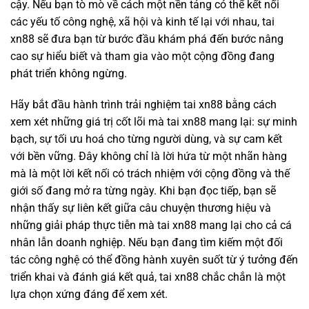
cậy. Nếu bạn tò mò về cách một nền tảng có thể kết nối
các yếu tố công nghệ, xã hội và kinh tế lại với nhau, tai
xn88 sẽ đưa bạn từ bước đầu khám phá đến bước nâng
cao sự hiểu biết và tham gia vào một cộng đồng đang
phát triển không ngừng.
Hãy bắt đầu hành trình trải nghiệm tai xn88 bằng cách
xem xét những giá trị cốt lõi mà tai xn88 mang lại: sự minh
bạch, sự tối ưu hoá cho từng người dùng, và sự cam kết
với bền vững. Đây không chỉ là lời hứa từ một nhãn hàng
mà là một lời kết nối có trách nhiệm với cộng đồng và thế
giới số đang mở ra từng ngày. Khi bạn đọc tiếp, bạn sẽ
nhận thấy sự liên kết giữa câu chuyện thương hiệu và
những giải pháp thực tiễn mà tai xn88 mang lại cho cả cá
nhân lẫn doanh nghiệp. Nếu bạn đang tìm kiếm một đối
tác công nghệ có thể đồng hành xuyên suốt từ ý tưởng đến
triển khai và đánh giá kết quả, tai xn88 chắc chắn là một
lựa chọn xứng đáng để xem xét.