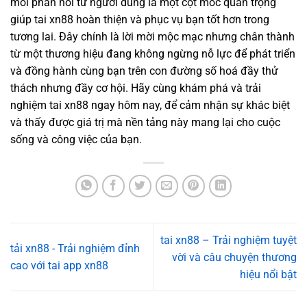
mỗi phản hồi từ người dùng là một cột mốc quan trọng
giúp tai xn88 hoàn thiện và phục vụ bạn tốt hơn trong
tương lai. Đây chính là lời mời mộc mạc nhưng chân thành
từ một thương hiệu đang không ngừng nỗ lực để phát triển
và đồng hành cùng bạn trên con đường số hoá đầy thử
thách nhưng đầy cơ hội. Hãy cùng khám phá và trải
nghiệm tai xn88 ngay hôm nay, để cảm nhận sự khác biệt
và thấy được giá trị mà nền tảng này mang lại cho cuộc
sống và công việc của bạn.
tai xn88 – Trải nghiệm tuyệt
tải xn88 - Trải nghiệm đỉnh
vời và câu chuyện thương
cao với tai app xn88
hiệu nổi bật