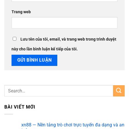
Trang web
Lưu tên của tôi, email, và trang web trong trình duyệt
này cho lần bình luận kế tiếp của tôi.
BÀI VIẾT MỚI
xn88 — Nền tảng trò chơi trực tuyến đa dạng và an