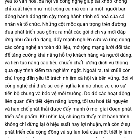
yếu tố văn hoá, xã hội và công nghệ giúp tai xn88 không
chỉ xuất hiện như một công cụ mà còn là một người bạn
đồng hành đáng tin cậy trong hành trình số hoá của cá
nhân và tổ chức. Những cột mốc quan trọng trên đường
đua phát triển bao gồm: ra mắt các gói dịch vụ mới đáp
ứng nhu cầu đa dạng, đẩy mạnh nghiên cứu và ứng dụng
các công nghệ an toàn dữ liệu, mở rộng mạng lưới đối tác
để tăng cường khả năng hỗ trợ khách hàng và người dùng,
và liên tục nâng cao tiêu chuẩn chất lượng dịch vụ thông
qua quy trình kiểm tra nghiêm ngặt. Ngoài ra, tai xn88 còn
chú trọng đến yếu tố trách nhiệm xã hội và bền vững. Bởi vì
công nghệ chỉ thực sự có ý nghĩa khi nó phục vụ cho sự
tiến bộ chung và bảo vệ môi trường. Do đó các hoạt động
liên quan đến tiết kiệm năng lượng, tối ưu hoá tài nguyên
và hạn chế phát thải được đẩy mạnh ở mọi giai đoạn phát
triển sản phẩm. Khi nhìn lại, chúng ta thấy một hành trình
không chỉ dừng lại ở hiệu suất hay lợi nhuận, mà còn ở sự
phát triển của cộng đồng và sự lan toả của một triết lý làm