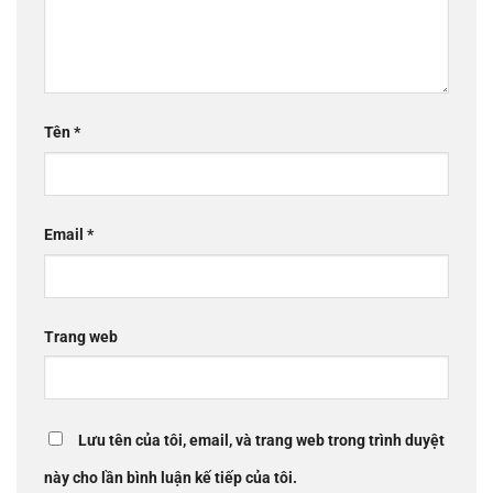
Tên
*
Email
*
Trang web
Lưu tên của tôi, email, và trang web trong trình duyệt
này cho lần bình luận kế tiếp của tôi.