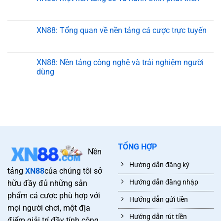
XN88: Tổng quan về nền tảng cá cược trực tuyến
XN88: Nền tảng công nghệ và trải nghiệm người
dùng
TỔNG HỢP
Nền
Hướng dẫn đăng ký
tảng
XN88
của chúng tôi sở
Hướng dẫn đăng nhập
hữu đầy đủ những sản
phẩm cá cược phù hợp với
Hướng dẫn gửi tiền
mọi người chơi, một địa
Hướng dẫn rút tiền
điểm giải trí đầy tính công